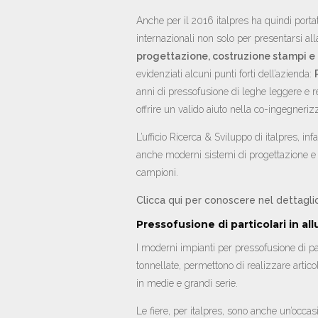
Anche per il 2016 italpres ha quindi portat
internazionali non solo per presentarsi alla
progettazione, costruzione stampi e 
evidenziati alcuni punti forti dell’azienda:
anni di pressofusione di leghe leggere e r
offrire un valido aiuto nella co-ingegneriz
L’ufficio Ricerca & Sviluppo di italpres, in
anche moderni sistemi di progettazione e 
campioni.
Clicca qui per conoscere nel dettagli
Pressofusione di particolari in al
I moderni impianti per pressofusione di pa
tonnellate, permettono di realizzare artico
in medie e grandi serie.
Le fiere, per italpres, sono anche un’occasi