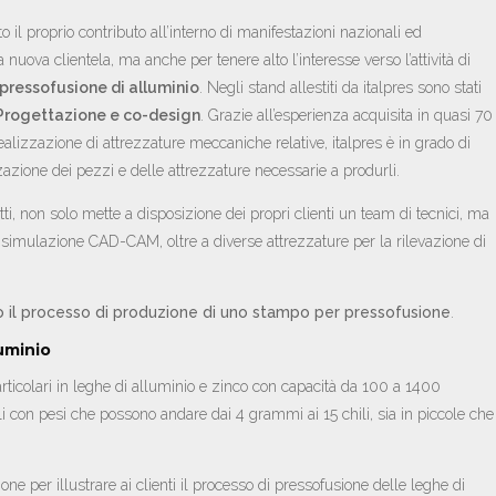
o il proprio contributo all’interno di manifestazioni nazionali ed
 nuova clientela, ma anche per tenere alto l’interesse verso l’attività di
pressofusione di alluminio
. Negli stand allestiti da italpres sono stati
Progettazione e co-design
. Grazie all’esperienza acquisita in quasi 70
ealizzazione di attrezzature meccaniche relative, italpres è in grado di
zazione dei pezzi e delle attrezzature necessarie a produrli.
fatti, non solo mette a disposizione dei propri clienti un team di tecnici, ma
simulazione CAD-CAM, oltre a diverse attrezzature per la rilevazione di
o il processo di produzione di uno stampo per pressofusione
.
luminio
rticolari in leghe di alluminio e zinco con capacità da 100 a 1400
li con pesi che possono andare dai 4 grammi ai 15 chili, sia in piccole che
one per illustrare ai clienti il processo di pressofusione delle leghe di