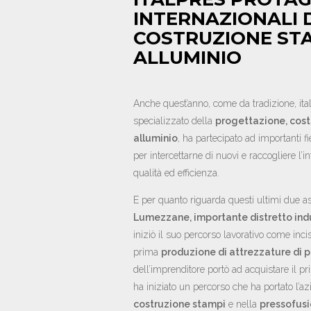
INTERNAZIONALI 
COSTRUZIONE STA
ALLUMINIO
Anche quest’anno, come da tradizione, ital
specializzato della
progettazione, cost
alluminio
, ha partecipato ad importanti fi
per intercettarne di nuovi e raccogliere l’
qualità ed efficienza.
E per quanto riguarda questi ultimi due as
Lumezzane, importante distretto indus
iniziò il suo percorso lavorativo come inc
prima
produzione di attrezzature di p
dell’imprenditore portò ad acquistare il pr
ha iniziato un percorso che ha portato l’a
costruzione stampi
e nella
pressofusi