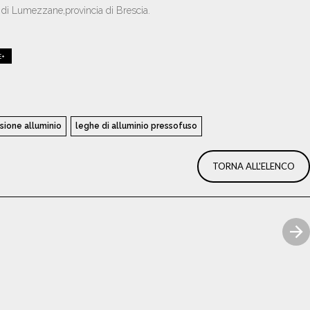
o di Lumezzane,provincia di Brescia.
E+
sione alluminio
leghe di alluminio pressofuso
TORNA ALL'ELENCO