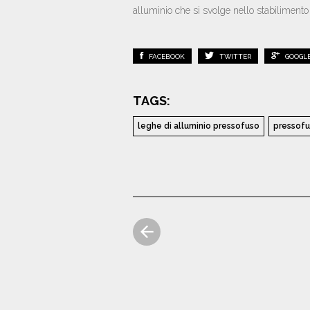
alluminio che si svolge nello stabiliment
FACEBOOK
TWITTER
GOOGL
TAGS:
leghe di alluminio pressofuso
pressofu