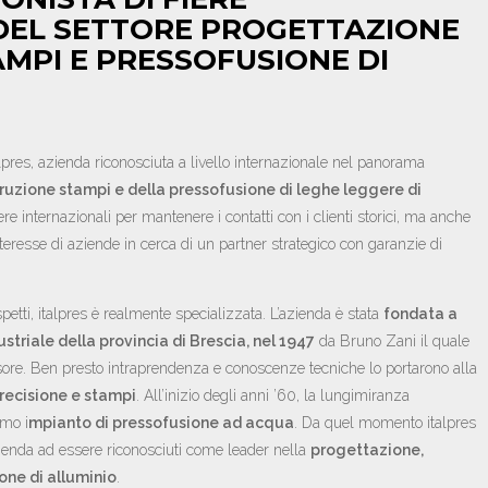
DEL SETTORE PROGETTAZIONE
MPI E PRESSOFUSIONE DI
pres, azienda riconosciuta a livello internazionale nel panorama
ruzione stampi e della pressofusione di leghe leggere di
ere internazionali per mantenere i contatti con i clienti storici, ma anche
interesse di aziende in cerca di un partner strategico con garanzie di
petti, italpres è realmente specializzata. L’azienda è stata
fondata a
triale della provincia di Brescia, nel 1947
da Bruno Zani il quale
isore. Ben presto intraprendenza e conoscenze tecniche lo portarono alla
recisione e stampi
. All’inizio degli anni ’60, la lungimiranza
imo i
mpianto di pressofusione ad acqua
. Da quel momento italpres
zienda ad essere riconosciuti come leader nella
progettazione,
one di alluminio
.