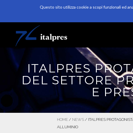
Questo sito utilizza cookie a scopi funzionali ed an
Salta al contenuto principale
HOME
AZIENDA
PRODUZIONE
ITALPRES PROT
DEL SETTORE P
E PRE
HOME
/
NEWS
/
ITALPRES PROTAGONIST
ALLUMINIO