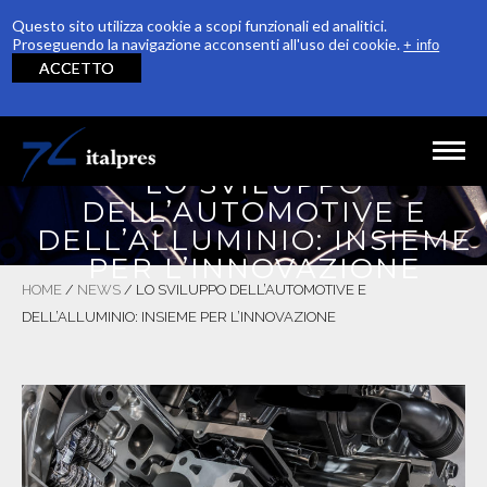
Questo sito utilizza cookie a scopi funzionali ed analitici.
Proseguendo la navigazione acconsenti all'uso dei cookie.
+ info
ACCETTO
Salta al contenuto principale
LO SVILUPPO
DELL’AUTOMOTIVE E
HOME
DELL’ALLUMINIO: INSIEME
AZIENDA
PER L’INNOVAZIONE
HOME
/
NEWS
/
LO SVILUPPO DELL’AUTOMOTIVE E
PRODUZIONE
DELL’ALLUMINIO: INSIEME PER L’INNOVAZIONE
QUALITÀ
RICONOSCIMENTI
SOSTENIBILITÀ