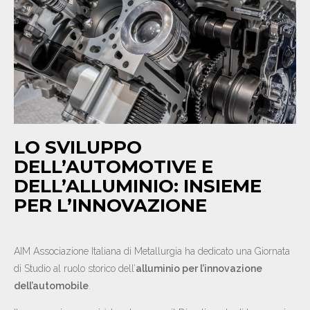
NEWS
CONTATTI
IT
EN
DE
LO SVILUPPO
DELL’AUTOMOTIVE E
DELL’ALLUMINIO: INSIEME
PER L’INNOVAZIONE
AIM Associazione Italiana di Metallurgia ha dedicato una Giornata
di Studio al ruolo storico dell’
alluminio per l’innovazione
dell’automobile
.