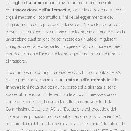
Le
leghe di alluminio
hanno avuto un ruolo fondamentale
nell’
innovazione dell’automobile
, sia nella carrozzeria sia negli
organi meccanici, soprattutto ai fini dell’alleggerimento e del
miglioramento delle prestazioni dei veicoli. Nello stesso tempo si
è avuta una profonda evoluzione delle leghe, sia da fonderia sia da
lavorazione plastica, che ha permesso da un lato di migliorare
l’integrazione tra le diverse tecnologiee dall’altro di incrementare
significativamente l’uso delle leghe leggere nel settore dei mezzi
di trasporto.
Dopo l’intervento dell’ing. Lorenzo Boscarelli, presidente di AISA,
su “Le prime applicazioni dell’
alluminio
nell’
automobile
e le
innovazioni
nella sua storia”, nel corso della giornata si sono
succeduti interessanti interventi sulle auto di interesse storico,
come quello dell’ing. Lorenzo Morello, vice presidente della
Commissione Cultura di ASI su “Evoluzione del progetto e dei
materiali nei principali motopropulsori automobilistici italiani” e “Il
restauro dei metalli: dalle opere d’arte alla meccanica”, tenuto dalla
dott.ssa Chiara Armigliato, restauratrice presso il MAUTO di Torino