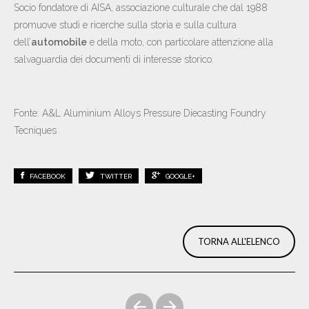
Socio fondatore di AISA, associazione culturale che dal 1988
promuove studi e ricerche sulla storia e sulla cultura
dell’
automobile
e della moto, con particolare attenzione alla
salvaguardia dei documenti di interesse storico.
Fonte: A&L Aluminium Alloys Pressure Diecasting Foundry
Tecniques
FACEBOOK
TWITTER
GOOGLE+
TORNA ALL'ELENCO