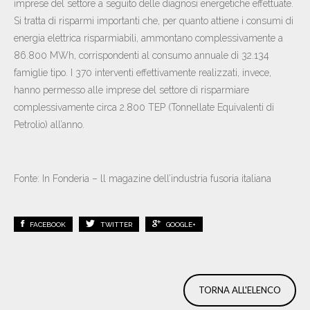
imprese del settore a seguito delle diagnosi energetiche effettuate.
Si tratta di risparmi importanti che, per quanto attiene i consumi di
energia elettrica risparmiabili, ammontano complessivamente a
86.800 MWh, corrispondenti al consumo annuale di 32.134
famiglie tipo. I 370 interventi effettivamente realizzati, invece,
hanno permesso alle imprese del settore di risparmiare
complessivamente circa 2.800 TEP (Tonnellate Equivalenti di
Petrolio) all’anno.
Fonte: In Fonderia – ll magazine dell’industria fusoria italiana
FACEBOOK
TWITTER
GOOGLE+
TORNA ALL'ELENCO