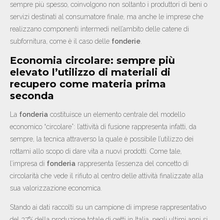
sempre più spesso, coinvolgono non soltanto i produttori di beni o
servizi destinati al consumatore finale, ma anche le imprese che
realizzano componenti intermedi nell’ambito delle catene di
subfornitura, come è il caso delle
fonderie
.
Economia circolare: sempre più
elevato l’utilizzo di materiali di
recupero come materia prima
seconda
La
fonderia
costituisce un elemento centrale del modello
economico “circolare”: l’attività di fusione rappresenta infatti, da
sempre, la tecnica attraverso la quale è possibile l’utilizzo dei
rottami allo scopo di dare vita a nuovi prodotti. Come tale,
l’impresa di
fonderia
rappresenta l’essenza del concetto di
circolarità che vede il rifiuto al centro delle attività finalizzate alla
sua valorizzazione economica.
Stando ai dati raccolti su un campione di imprese rappresentativo
del 37% della produzione totale di getti in Italia, negli ultimi anni si