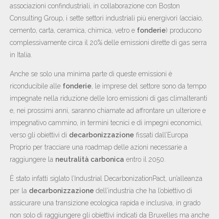
associazioni confindustriali, in collaborazione con Boston
Consulting Group, i sette settori industriali più energivori (acciaio,
cemento, carta, ceramica, chimica, vetro e
fonderie
) producono
complessivamente circa il 20% delle emissioni dirette di gas serra
in Italia.
Anche se solo una minima parte di queste emissioni è
riconducibile alle
fonderie
, le imprese del settore sono da tempo
impegnate nella riduzione delle loro emissioni di gas climalteranti
e, nei prossimi anni, saranno chiamate ad affrontare un ulteriore e
impegnativo cammino, in termini tecnici e di impegni economici,
verso gli obiettivi di
decarbonizzazione
fissati dall’Europa
Proprio per tracciare una roadmap delle azioni necessarie a
raggiungere la
neutralità carbonica
entro il 2050.
È stato infatti siglato l’Industrial DecarbonizationPact, un’alleanza
per la
decarbonizzazione
dell’industria che ha l’obiettivo di
assicurare una transizione ecologica rapida e inclusiva, in grado
non solo di raggiungere gli obiettivi indicati da Bruxelles ma anche