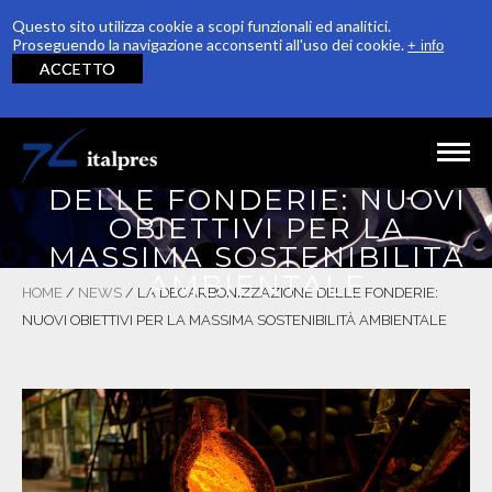
Questo sito utilizza cookie a scopi funzionali ed analitici.
Proseguendo la navigazione acconsenti all'uso dei cookie.
+ info
ACCETTO
Salta al contenuto principale
LA DECARBONIZZAZIONE
DELLE FONDERIE: NUOVI
HOME
OBIETTIVI PER LA
MASSIMA SOSTENIBILITÀ
AZIENDA
AMBIENTALE
HOME
/
NEWS
/
LA DECARBONIZZAZIONE DELLE FONDERIE:
PRODUZIONE
NUOVI OBIETTIVI PER LA MASSIMA SOSTENIBILITÀ AMBIENTALE
QUALITÀ
RICONOSCIMENTI
SOSTENIBILITÀ