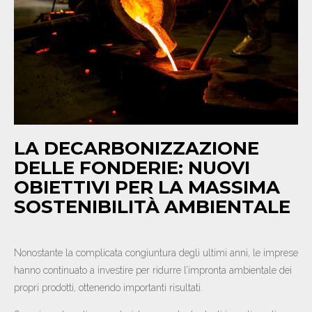
NEWS
CONTATTI
IT
EN
DE
LA DECARBONIZZAZIONE
DELLE FONDERIE: NUOVI
OBIETTIVI PER LA MASSIMA
SOSTENIBILITÀ AMBIENTALE
Nonostante la complicata congiuntura degli ultimi anni, le imprese
hanno continuato a investire per ridurre l’impronta ambientale dei
propri prodotti, ottenendo importanti risultati.