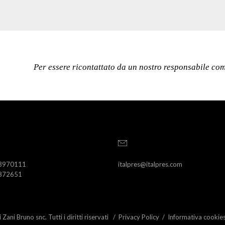
Per essere ricontattato da un nostro responsabile comm
 8970111
italpres@italpres.com
 872651
Zani Bruno snc. Tutti i diritti riservati /
Privacy Policy
/
Informativa cookie