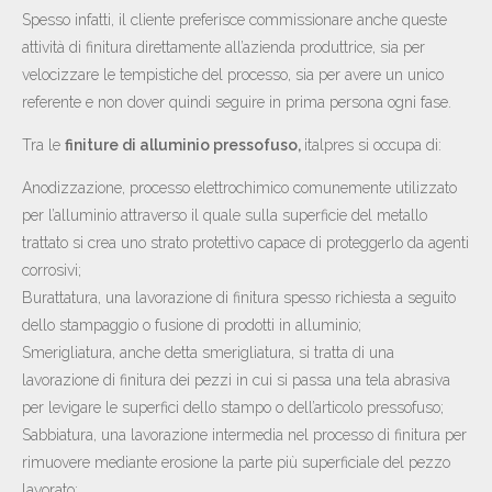
NEWS
Spesso infatti, il cliente preferisce commissionare anche queste
CONTATTI
attività di finitura direttamente all’azienda produttrice, sia per
velocizzare le tempistiche del processo, sia per avere un unico
IT
EN
DE
referente e non dover quindi seguire in prima persona ogni fase.
Tra le
finiture di alluminio pressofuso,
italpres si occupa di:
Anodizzazione, processo elettrochimico comunemente utilizzato
per l’alluminio attraverso il quale sulla superficie del metallo
trattato si crea uno strato protettivo capace di proteggerlo da agenti
corrosivi;
Burattatura, una lavorazione di finitura spesso richiesta a seguito
dello stampaggio o fusione di prodotti in alluminio;
Smerigliatura, anche detta smerigliatura, si tratta di una
lavorazione di finitura dei pezzi in cui si passa una tela abrasiva
per levigare le superfici dello stampo o dell’articolo pressofuso;
Sabbiatura, una lavorazione intermedia nel processo di finitura per
rimuovere mediante erosione la parte più superficiale del pezzo
lavorato;