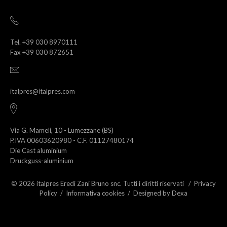
Tel. +39 030 8970111
Fax +39 030 872651
italpres@italpres.com
Via G. Mameli, 10 - Lumezzane (BS)
P.IVA 00603620980 - C.F. 01127480174
Die Cast aluminium
Druckguss-aluminium
© 2026 italpres Eredi Zani Bruno snc. Tutti i diritti riservati /
Privacy
Policy
/
Informativa cookies
/
Designed by Dexa