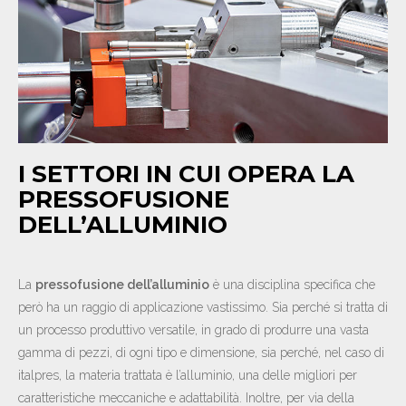
NEWS
CONTATTI
IT
EN
DE
I SETTORI IN CUI OPERA LA
PRESSOFUSIONE
DELL’ALLUMINIO
La
pressofusione dell’alluminio
è una disciplina specifica che
però ha un raggio di applicazione vastissimo. Sia perché si tratta di
un processo produttivo versatile, in grado di produrre una vasta
gamma di pezzi, di ogni tipo e dimensione, sia perché, nel caso di
italpres, la materia trattata è l’alluminio, una delle migliori per
caratteristiche meccaniche e adattabilità. Inoltre, per via della