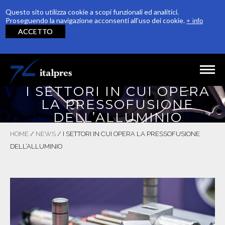
Questo sito utilizza cookie a scopi funzionali ed analitici.
Proseguendo la navigazione acconsenti all'uso dei cookie.
+ info
ACCETTO
Salta al contenuto principale
I SETTORI IN CUI OPERA
HOME
LA PRESSOFUSIONE
DELL’ALLUMINIO
AZIENDA
HOME
/
NEWS
/
I SETTORI IN CUI OPERA LA PRESSOFUSIONE
PRODUZIONE
DELL’ALLUMINIO
QUALITÀ
RICONOSCIMENTI
SOSTENIBILITÀ