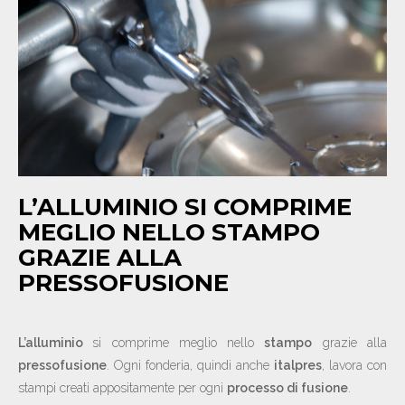
NEWS
CONTATTI
IT
EN
DE
L’ALLUMINIO SI COMPRIME
MEGLIO NELLO STAMPO
GRAZIE ALLA
PRESSOFUSIONE
L’alluminio
si comprime meglio nello
stampo
grazie alla
pressofusione
. Ogni fonderia, quindi anche
italpres
, lavora con
stampi creati appositamente per ogni
processo di fusione
.