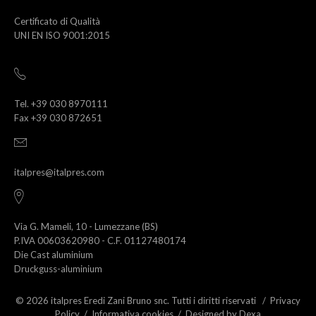
Certificato di Qualità
UNI EN ISO 9001:2015
Tel. +39 030 8970111
Fax +39 030 872651
italpres@italpres.com
Via G. Mameli, 10 - Lumezzane (BS)
P.IVA 00603620980 - C.F. 01127480174
Die Cast aluminium
Druckguss-aluminium
© 2026 italpres Eredi Zani Bruno snc. Tutti i diritti riservati /
Privacy
Policy
/
Informativa cookies
/
Designed by Dexa