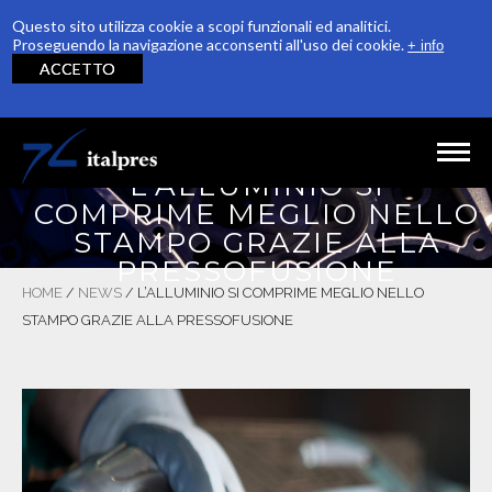
Questo sito utilizza cookie a scopi funzionali ed analitici.
Proseguendo la navigazione acconsenti all'uso dei cookie.
+ info
ACCETTO
Salta al contenuto principale
L’ALLUMINIO SI
COMPRIME MEGLIO NELLO
HOME
STAMPO GRAZIE ALLA
AZIENDA
PRESSOFUSIONE
HOME
/
NEWS
/
L’ALLUMINIO SI COMPRIME MEGLIO NELLO
PRODUZIONE
STAMPO GRAZIE ALLA PRESSOFUSIONE
QUALITÀ
RICONOSCIMENTI
SOSTENIBILITÀ