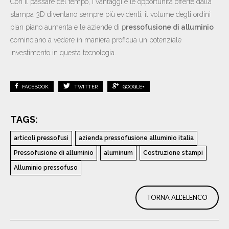
Con il passare del tempo, i vantaggi e le opportunità offerte dalla
stampa 3D diventano sempre più evidenti, il volume degli ordini
pian piano aumenta e le aziende di p
ressofusione di alluminio
cominciano a vedere in maniera proficua un potenziale
investimento in questa tecnologia.
FACEBOOK
TWITTER
GOOGLE+
TAGS:
articoli pressofusi
azienda pressofusione alluminio italia
Pressofusione di alluminio
aluminum
Costruzione stampi
Alluminio pressofuso
TORNA ALL'ELENCO