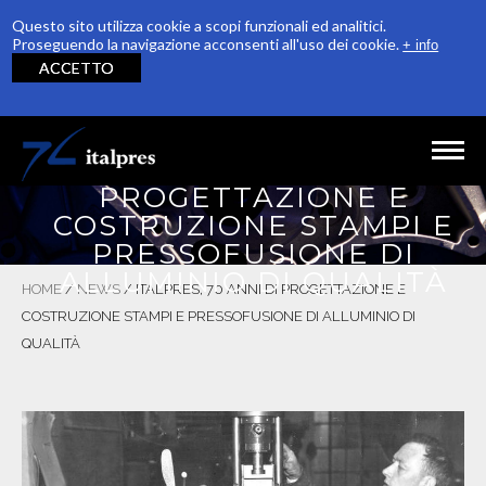
Questo sito utilizza cookie a scopi funzionali ed analitici.
Proseguendo la navigazione acconsenti all'uso dei cookie.
+ info
ACCETTO
Salta al contenuto principale
ITALPRES, 70 ANNI DI
PROGETTAZIONE E
HOME
COSTRUZIONE STAMPI E
PRESSOFUSIONE DI
AZIENDA
ALLUMINIO DI QUALITÀ
HOME
/
NEWS
/
ITALPRES, 70 ANNI DI PROGETTAZIONE E
PRODUZIONE
COSTRUZIONE STAMPI E PRESSOFUSIONE DI ALLUMINIO DI
QUALITÀ
QUALITÀ
RICONOSCIMENTI
SOSTENIBILITÀ