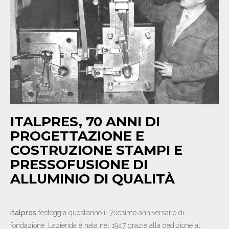
NEWS
CONTATTI
IT
EN
DE
ITALPRES, 70 ANNI DI
PROGETTAZIONE E
COSTRUZIONE STAMPI E
PRESSOFUSIONE DI
ALLUMINIO DI QUALITÀ
italpres
festeggia quest’anno il 70esimo anniversario di
fondazione. L’azienda è nata nel 1947 grazie alla dedizione al