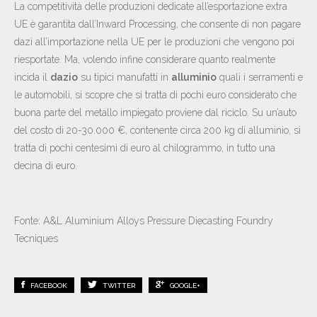
La competitività delle produzioni dedicate all’esportazione extra
UE è garantita dall’Inward Processing, che consente di non pagare
dazi all’importazione nella UE per le produzioni che vengono poi
riesportate. Ma, volendo infine considerare quanto realmente
incida il
dazio
su tipici manufatti in
alluminio
quali i serramenti e
le automobili, si scopre che si tratta di pochi euro considerato che
buona parte del metallo impiegato proviene dal riciclo. Su un’auto
del costo di 20-30.000 €, contenente circa 200 kg di alluminio, si
tratta di pochi centesimi di euro al chilogrammo, in tutto una
decina di euro.
Fonte: A&L Aluminium Alloys Pressure Diecasting Foundry
Tecniques
FACEBOOK
TWITTER
GOOGLE+