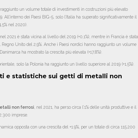
raggiunto un volume totale di investimenti in costruzioni più elevato
 All’interno dei Paesi BIG-5, solo l’Italia ha superato significativamente il
 4,5% nel 2020).
el 2021 è stata vicina al livello del 2019 (+0,1%), mentre in Francia è stata
nel Regno Unito del 2,9%. Anche i Paesi nordici hanno raggiunto un volume
a Danimarca ha mostrato la crescita più elevata (+17,8%).
rientale, solo la Polonia ha raggiunto un livello superiore al 2019 (+1,5%).
 e statistiche sui getti di metalli non
talli non ferrosi
, nel 2021, ha perso circa l’1% delle unità produttive e il
e 2.300 imprese.
namica opposta con una crescita del +1.9%, per un totale di circa 115.200