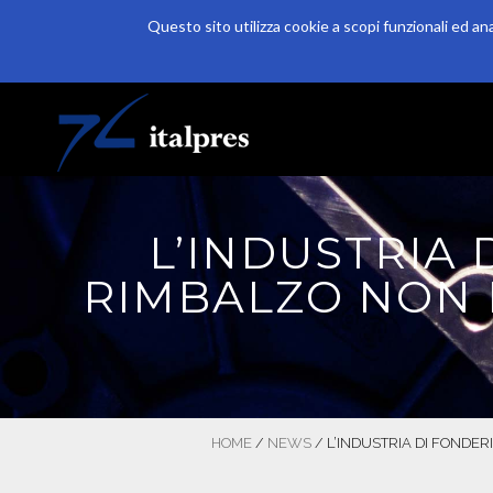
Questo sito utilizza cookie a scopi funzionali ed an
Salta al contenuto principale
HOME
AZIENDA
PRODUZIONE
L’INDUSTRIA 
RIMBALZO NON R
HOME
/
NEWS
/
L’INDUSTRIA DI FONDER