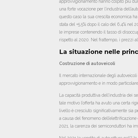
approvvigionamento hanno colpito più dura
una forte vocazione per l’industria dell’aut
questo caso la sua crescita economica ha 
stata del +5,5% dopo il calo del 6,4% nel 2
le imprese contenendo il tasso di disoccu
rispetto al 2020. Nel frattempo, i prezzi 
La situazione nelle prin
Costruzione di autoveicoli
Il mercato internazionale degli autoveicoli
approvvigionamento e in modo particolare
La capacità produttiva dell’industria dei 
tale motivo l’offerta ha avuto una certa rig
livello è cresciuto significativamente sia p
a causa del fenomeno dell’elettrificazione
2021, la carenza dei semiconduttori ha im
Nel 2021 le vendite di autovetture nell’U