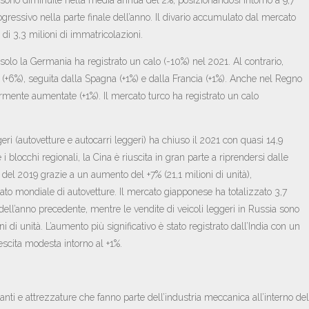
ogressivo nella parte finale dell’anno. Il divario accumulato dal mercato
 di 3,3 milioni di immatricolazioni.
 solo la Germania ha registrato un calo (-10%) nel 2021. Al contrario,
e (+6%), seguita dalla Spagna (+1%) e dalla Francia (+1%). Anche nel Regno
rmente aumentate (+1%). Il mercato turco ha registrato un calo
ggeri (autovetture e autocarri leggeri) ha chiuso il 2021 con quasi 14,9
 i blocchi regionali, la Cina è riuscita in gran parte a riprendersi dalle
i del 2019 grazie a un aumento del +7% (21,1 milioni di unità),
ato mondiale di autovetture. Il mercato giapponese ha totalizzato 3,7
 dell’anno precedente, mentre le vendite di veicoli leggeri in Russia sono
 di unità. L’aumento più significativo è stato registrato dall’India con un
escita modesta intorno al +1%.
ti e attrezzature che fanno parte dell’industria meccanica all’interno del