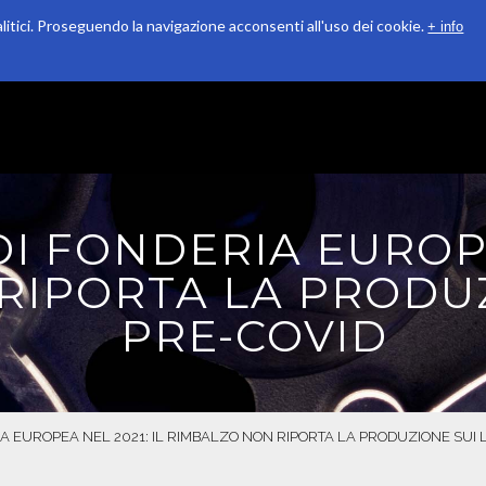
alitici. Proseguendo la navigazione acconsenti all'uso dei cookie.
+ info
QUALITÀ
RICONOSCIMENTI
SOSTENIBILITÀ
DI FONDERIA EUROPE
IPORTA LA PRODUZI
PRE-COVID
IA EUROPEA NEL 2021: IL RIMBALZO NON RIPORTA LA PRODUZIONE SUI 