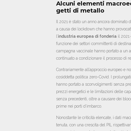
Alcuni elementi macroe
getti di metallo
Il 2021 è stato un anno ancora dominato da
a causa dei lockdown che hanno provocato 
l’
industria europea di fonderia
il 2021 
funzione dei settori committenti di destinaz
campagna vaccinale hanno portato a un all
continuato a condizionare il processo di r
Contrariamente all’approccio europeo e no
cosiddetta politica zero-Covid. I prolunga
hanno portato a sconvolgimenti senza pre
prezzi energetici e le limitazioni delle ca
senza precedenti, oltre a causare dei bloc
prime nei porti d’imbarco.
Nonostante le criticità elencate, i dati 
tenuta, con una crescita del PIL rispettiva