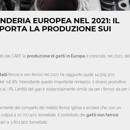
ONDERIA EUROPEA NEL 2021: IL
PORTA LA PRODUZIONE SUI
D
ato dal CAEF la
produzione di getti in Europa
è cresciuta, nel 2021, del
talli
ferrosi e non ferrosi nel 2021 ha raggiunto quota 14.509.300
del +16.8%. Nonostante questo importante rimbalzo, il divario produttivo
 al -7%. L’entità del gap è sostanzialmente simile sia per i ferrosi sia per i
ormente dal comparto dei metalli ferrosi (ghisa e acciaio) che, con un
 output a 10.707.400 tonnellate. Il contributo dei
getti non ferrosi
,
pari a 3.801.900 tonnellate.