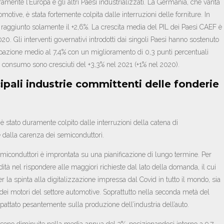
mente l’Europa e gli altri Paesi industrializzati. La Germania, che vanta
omotive, è stata fortemente colpita dalle interruzioni delle forniture. In
raggiunto solamente il +2,6%. La crescita media del PIL dei Paesi CAEF è
020. Gli interventi governativi introdotti dai singoli Paesi hanno sostenuto
pazione medio al 7,4% con un miglioramento di 0,3 punti percentuali
al consumo sono cresciuti del +3,3% nel 2021 (+1% nel 2020).
cipali industrie committenti delle fonderie
 è stato duramente colpito dalle interruzioni della catena di
 dalla carenza dei semiconduttori.
semiconduttori è improntata su una pianificazione di lungo termine. Per
idità nel rispondere alle maggiori richieste dal lato della domanda, il cui
er la spinta alla digitalizzazione impressa dal Covid in tutto il mondo, sia
 dei motori del settore automotive. Soprattutto nella seconda metà del
pattato pesantemente sulla produzione dell’industria dell’auto.
e sono diminuite nella media annua del 2%, posizionandosi intorno a 9,7