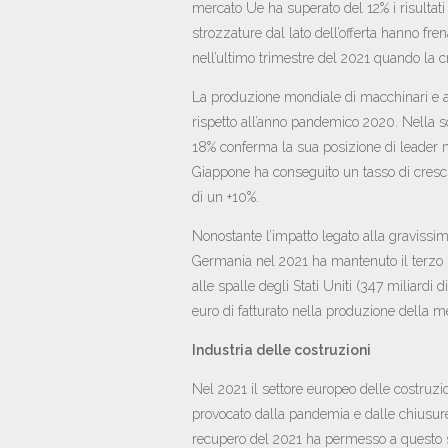
mercato Ue ha superato del 12% i risultati
strozzature dal lato dell’offerta hanno fre
nell’ultimo trimestre del 2021 quando la cre
La produzione mondiale di macchinari e attr
rispetto all’anno pandemico 2020. Nella sol
18% conferma la sua posizione di leader mo
Giappone ha conseguito un tasso di crescit
di un +10%.
Nonostante l’impatto legato alla gravissi
Germania nel 2021 ha mantenuto il terzo po
alle spalle degli Stati Uniti (347 miliardi
euro di fatturato nella produzione della m
Industria delle costruzioni
Nel 2021 il settore europeo delle costruzi
provocato dalla pandemia e dalle chiusure n
recupero del 2021 ha permesso a questo set