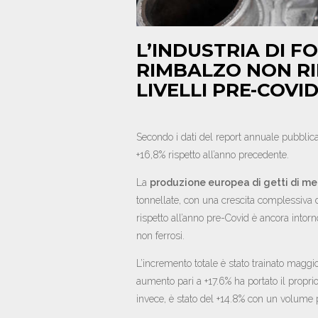
L’INDUSTRIA DI F
RIMBALZO NON RI
LIVELLI PRE-COVI
Secondo i dati del report annuale pubblic
+16,8% rispetto all’anno precedente.
La
produzione europea di getti di me
tonnellate, con una crescita complessiva 
rispetto all’anno pre-Covid è ancora intorno
non ferrosi.
L’incremento totale è stato trainato maggi
aumento pari a +17.6% ha portato il proprio
invece, è stato del +14.8% con un volume 