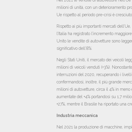
milioni di unità, con un deterioramento pr
Ue rispetto al periodo pre-crisi è cresciuto
Rispetto ai più importanti mercati dell’Ue,
l’Italia ha registrato l’incremento maggior
Unito le vendite di autovetture sono legge
significativo dell’8%.
Negli Stati Uniti, il mercato dei veicoli le
milioni di veicoli venduti (+3%). Nonostante
interruzioni del 2020, recuperando i livell
confermandosi, inoltre, il più grande merc
milioni di autovetture, circa il 4% in meno
aumentate del +4% portandosi su 1,7 milioni
+27%, mentre il Brasile ha riportato una cr
Industria meccanica
Nel 2021 la produzione di macchine, impian