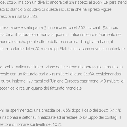
 del 2020, ma con un divario ancora del 2% rispetto al 2019. Le persistenti
nato lo slancio produttivo di questa industria che ha ripreso vigore
scita è risalita all’8%.
ezzature è stata pari a 3 trilioni di euro nel 2021, circa il 15% in più
a Cina, il fatturato ammonta a quasi 1,1 trilioni di euro e l’aumento del
ndiale anche per il settore della meccanica. Tra gli altri Paesi, il
a importante del +17%, mentre gli Stati Uniti si sono dovuti accontentare
ma problematica dell’interruzione delle catene di approvvigionamento, la
sto con un fatturato pari a 311 miliardi di euro (+10%), posizionandosi
 di euro). Insieme i 27 paesi dell’Unione Europea esprimono 748 miliardi di
eccanica, circa un quarto del fatturato mondiale.
oni ha sperimentato una crescita del 5,6% dopo il calo del 2020 (-4,4%)
azionali e settoriali finalizzate ad arrestare lo sviluppo dei contagi. Il
tore di tornare sui livelli del 2019.