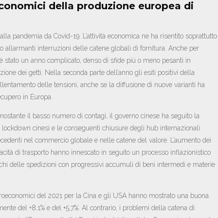
conomici della produzione europea di
lla pandemia da Covid-19. L’attività economica ne ha risentito soprattutto
allarmanti interruzioni delle catene globali di fornitura. Anche per
è stato un anno complicato, denso di sfide più o meno pesanti in
ione dei getti. Nella seconda parte dell’anno gli esiti positivi della
entamento delle tensioni, anche se la diffusione di nuove varianti ha
ecupero in Europa.
nostante il basso numero di contagi, il governo cinese ha seguito la
ti lockdown cinesi e le conseguenti chiusure degli hub internazionali
cedenti nel commercio globale e nelle catene del valore. L’aumento dei
pacità di trasporto hanno innescato in seguito un processo inflazionistico
chi delle spedizioni con progressivi accumuli di beni intermedi e materie
macroeconomici del 2021 per la Cina e gli USA hanno mostrato una buona
mente del +8,1% e del +5,7%. Al contrario, i problemi della catena di