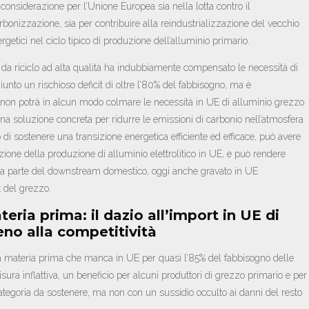
considerazione per l’Unione Europea sia nella lotta contro il
bonizzazione, sia per contribuire alla reindustrializzazione del vecchio
rgetici nel ciclo tipico di produzione dell’alluminio primario.
 da riciclo ad alta qualità ha indubbiamente compensato le necessità di
iunto un rischioso deficit di oltre l’80% del fabbisogno, ma è
non potrà in alcun modo colmare le necessità in UE di alluminio grezzo
 una soluzione concreta per ridurre le emissioni di carbonio nell’atmosfera
 di sostenere una transizione energetica efficiente ed efficace, può avere
zione della produzione di alluminio elettrolitico in UE, e può rendere
 da parte del downstream domestico, oggi anche gravato in UE
t del grezzo.
teria prima: il dazio all’import in UE di
eno alla competitività
una materia prima che manca in UE per quasi l’85% del fabbisogno delle
ura inflattiva, un beneficio per alcuni produttori di grezzo primario e per
categoria da sostenere, ma non con un sussidio occulto ai danni del resto