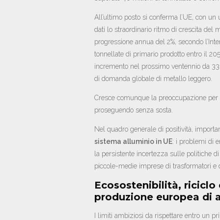
All’ultimo posto si conferma l’UE, con un u
dati lo straordinario ritmo di crescita del
progressione annua del 2%, secondo l’Inte
tonnellate di primario prodotto entro il 20
incremento nel prossimo ventennio da 33 a
di domanda globale di metallo leggero.
Cresce comunque la preoccupazione per l’a
proseguendo senza sosta.
Nel quadro generale di positività, importa
sistema alluminio in UE
: i problemi di 
la persistente incertezza sulle politiche d
piccole-medie imprese di trasformatori e di u
Ecosostenibilità, riciclo
produzione europea di a
I limiti ambiziosi da rispettare entro un pri