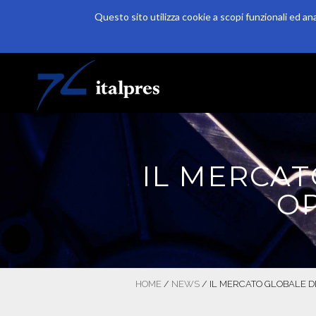
Questo sito utilizza cookie a scopi funzionali ed an
Salta al contenuto principale
HOME
AZIENDA
PRODUZIONE
IL MERCAT
OP
HOME
/
NEWS
/
IL MERCATO GLOBALE DE