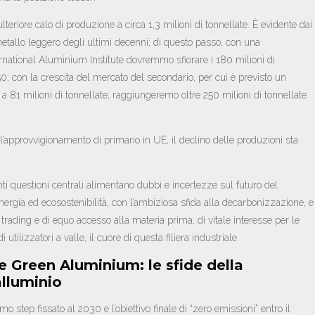
lteriore calo di produzione a circa 1,3 milioni di tonnellate. È evidente dai
 metallo leggero degli ultimi decenni; di questo passo, con una
rnational Aluminium Institute dovremmo sfiorare i 180 milioni di
50; con la crescita del mercato del secondario, per cui è previsto un
 81 milioni di tonnellate, raggiungeremo oltre 250 milioni di tonnellate
pprovvigionamento di primario in UE, il declino delle produzioni sta
nti questioni centrali alimentano dubbi e incertezze sul futuro del
energia ed ecosostenibilità, con l’ambiziosa sfida alla decarbonizzazione, e
i trading e di equo accesso alla materia prima, di vitale interesse per le
tilizzatori a valle, il cuore di questa filiera industriale.
 e Green Aluminium: le sfide della
lluminio
mo step fissato al 2030 e l’obiettivo finale di “zero emissioni” entro il