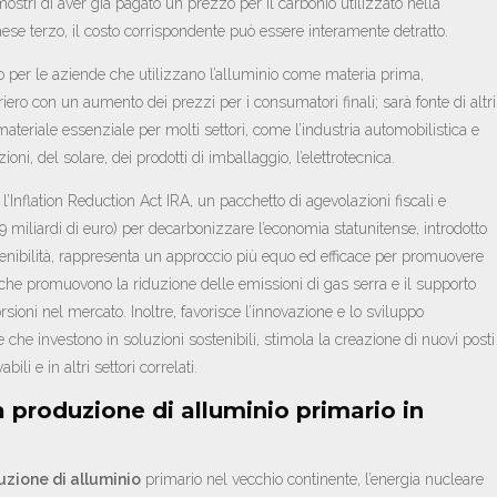
ostri di aver già pagato un prezzo per il carbonio utilizzato nella
ese terzo, il costo corrispondente può essere interamente detratto.
per le aziende che utilizzano l’alluminio come materia prima,
iero con un aumento dei prezzi per i consumatori finali; sarà fonte di altri
teriale essenziale per molti settori, come l’industria automobilistica e
ioni, del solare, dei prodotti di imballaggio, l’elettrotecnica.
’Inflation Reduction Act IRA, un pacchetto di agevolazioni fiscali e
9 miliardi di euro) per decarbonizzare l’economia statunitense, introdotto
tenibilità, rappresenta un approccio più equo ed efficace per promuovere
he promuovono la riduzione delle emissioni di gas serra e il supporto
rsioni nel mercato. Inoltre, favorisce l’innovazione e lo sviluppo
e che investono in soluzioni sostenibili, stimola la creazione di nuovi posti
ili e in altri settori correlati.
a produzione di alluminio primario in
uzione di alluminio
primario nel vecchio continente, l’energia nucleare