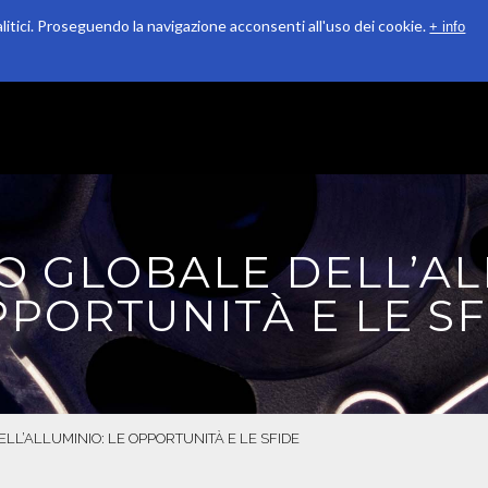
alitici. Proseguendo la navigazione acconsenti all'uso dei cookie.
+ info
QUALITÀ
RICONOSCIMENTI
SOSTENIBILITÀ
O GLOBALE DELL’AL
PORTUNITÀ E LE SF
LL’ALLUMINIO: LE OPPORTUNITÀ E LE SFIDE