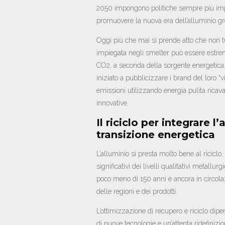
2050 impongono politiche sempre più impe
promuovere la nuova era dell’alluminio gr
Oggi più che mai si prende atto che non tut
impiegata negli smelter può essere estrema
CO
2
, a seconda della sorgente energetica
iniziato a pubblicizzare i brand del loro “
emissioni utilizzando energia pulita ricava
innovative.
Il riciclo per integrare 
transizione energetica
L’alluminio si presta molto bene al riciclo
significativi dei livelli qualitativi metallur
poco meno di 150 anni è ancora in circolaz
delle regioni e dei prodotti.
L’ottimizzazione di recupero e riciclo dip
di nuove tecnologie e un’attenta ridefinizi