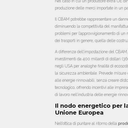
Nel caso in cui un produttore extra UE dim
produzione delle merci importate in un pa
Il CBAM potrebbe rappresentare un danno 
diminuendo la competitività del manifattur
problemi per l’approvvigionamento di un ma
dei trasporti in genere, quella delle costruz
A differenza dell’impostazione del CBAM, l
investimenti da 400 miliardi di dollari (36
negli USA per analoghe finalità di ecosos
la sicurezza ambientale. Prevede misure c
alle energie rinnovabili, senza creare disto
tecnologico, offrendo incentivi alle impres
di lavoro nell’industria delle energie rinnovab
Il nodo energetico per l
Unione Europea
Nell’ottica di puntare al ritorno della
prod