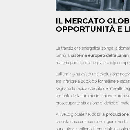
IL MERCATO GLOB
OPPORTUNITÀ E L
La transizione energetica spinge la doman
l’anno. Il
sistema europeo dell’allumin
materia prima e di energia a costo competi
L’alluminio ha avuto una evoluzione note
era inferiore a 200.000 tonnellate e sfiorav
segnano la rapida crescita del metallo legg
a monte dell’alluminio in Unione Europea
preoccupante situazione di deficit di mate
A livello globale nel 2012 la
produzione 
crescita che continua sino ai giorni nostri.
superato 40 milioni di tonnellate e confer