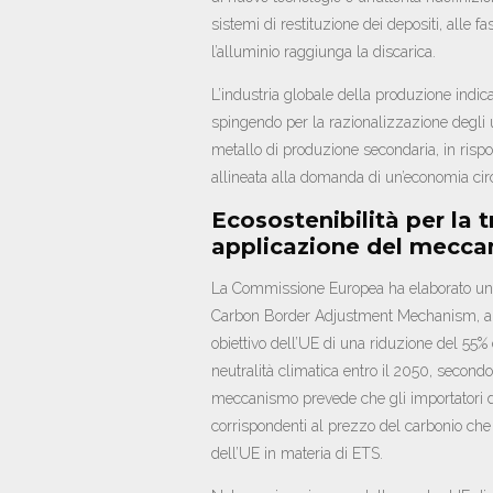
sistemi di restituzione dei depositi, alle fa
l’alluminio raggiunga la discarica.
L’industria globale della produzione indica
spingendo per la razionalizzazione degli 
metallo di produzione secondaria, in rispost
allineata alla domanda di un’economia cir
Ecosostenibilità per la 
applicazione del mecc
La Commissione Europea ha elaborato una n
Carbon Border Adjustment Mechanism, all’
obiettivo dell’UE di una riduzione del 55% d
neutralità climatica entro il 2050, secondo
meccanismo prevede che gli importatori di d
corrispondenti al prezzo del carbonio che
dell’UE in materia di ETS.