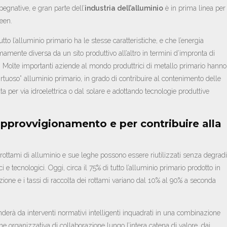
gnative, e gran parte dell’
industria dell’alluminio
è in prima linea per
een.
to l’alluminio primario ha le stesse caratteristiche, e che l’energia
mente diversa da un sito produttivo all’altro in termini d’impronta di
. Molte importanti aziende al mondo produttrici di metallo primario hanno
virtuoso” alluminio primario, in grado di contribuire al contenimento delle
ta per via idroelettrica o dal solare e adottando tecnologie produttive
l’approvvigionamento e per contribuire alla
, rottami di alluminio e sue leghe possono essere riutilizzati senza degradi
gici e tecnologici. Oggi, circa il 75% di tutto l’alluminio primario prodotto in
ione e i tassi di raccolta dei rottami variano dal 10% al 90% a seconda
enderà da interventi normativi intelligenti inquadrati in una combinazione
one organizzativa di collaborazione lungo l’intera catena di valore, dai