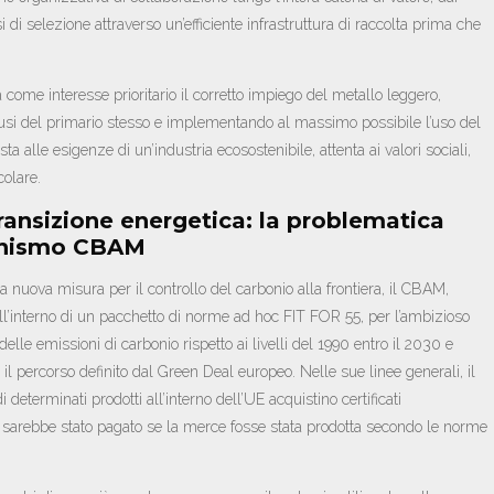
si di selezione attraverso un’efficiente infrastruttura di raccolta prima che
 come interesse prioritario il corretto impiego del metallo leggero,
usi del primario stesso e implementando al massimo possibile l’uso del
a alle esigenze di un’industria ecosostenibile, attenta ai valori sociali,
colare.
transizione energetica: la problematica
anismo CBAM
uova misura per il controllo del carbonio alla frontiera, il CBAM,
interno di un pacchetto di norme ad hoc FIT FOR 55, per l’ambizioso
elle emissioni di carbonio rispetto ai livelli del 1990 entro il 2030 e
 il percorso definito dal Green Deal europeo. Nelle sue linee generali, il
eterminati prodotti all’interno dell’UE acquistino certificati
 sarebbe stato pagato se la merce fosse stata prodotta secondo le norme