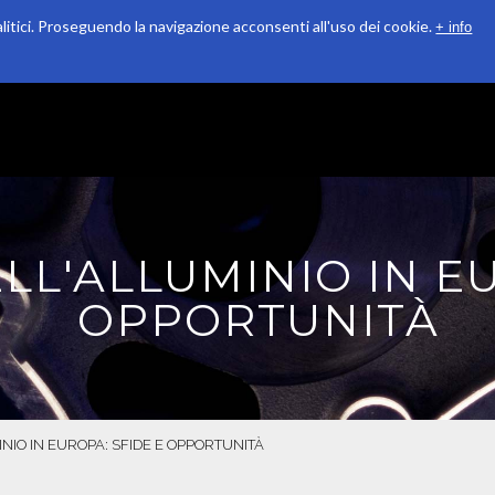
alitici. Proseguendo la navigazione acconsenti all'uso dei cookie.
+ info
QUALITÀ
RICONOSCIMENTI
SOSTENIBILITÀ
LL'ALLUMINIO IN E
OPPORTUNITÀ
NIO IN EUROPA: SFIDE E OPPORTUNITÀ