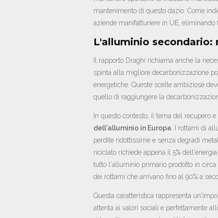
mantenimento di questo dazio. Come indica
aziende manifatturiere in UE, eliminando fa
L'alluminio secondario: 
Il rapporto Draghi richiama anche la neces
spinta alla migliore decarbonizzazione pos
energetiche. Queste scelte ambiziose devo
quello di raggiungere la decarbonizzazio
In questo contesto, il tema del recupero 
dell'alluminio in Europa
. I rottami di a
perdite ridottissime e senza degradi metall
riciclato richiede appena il 5% dell'energi
tutto l'alluminio primario prodotto in circa
dei rottami che arrivano fino al 90% a seco
Questa caratteristica rappresenta un'impor
attenta ai valori sociali e perfettamente 