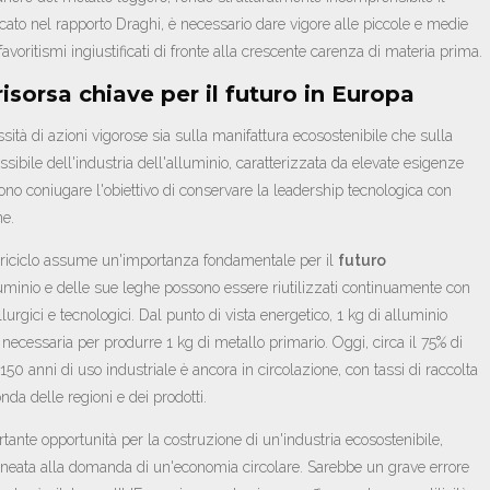
to nel rapporto Draghi, è necessario dare vigore alle piccole e medie
voritismi ingiustificati di fronte alla crescente carenza di materia prima.
risorsa chiave per il futuro in Europa
sità di azioni vigorose sia sulla manifattura ecosostenibile che sulla
sibile dell'industria dell'alluminio, caratterizzata da elevate esigenze
no coniugare l'obiettivo di conservare la leadership tecnologica con
ne.
e riciclo assume un'importanza fondamentale per il
futuro
lluminio e delle sue leghe possono essere riutilizzati continuamente con
urgici e tecnologici. Dal punto di vista energetico, 1 kg di alluminio
a necessaria per produrre 1 kg di metallo primario. Oggi, circa il 75% di
 150 anni di uso industriale è ancora in circolazione, con tassi di raccolta
nda delle regioni e dei prodotti.
tante opportunità per la costruzione di un'industria ecosostenibile,
allineata alla domanda di un'economia circolare. Sarebbe un grave errore