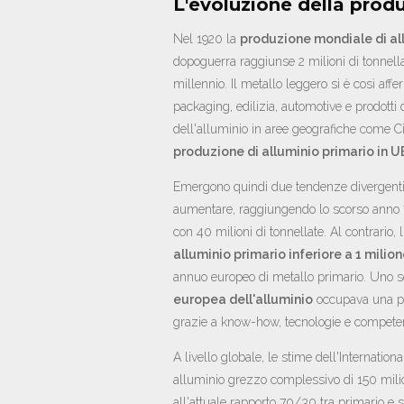
L'evoluzione della produ
Nel 1920 la
produzione mondiale di al
dopoguerra raggiunse 2 milioni di tonnellate
millennio. Il metallo leggero si è così af
packaging, edilizia, automotive e prodotti
dell'alluminio in aree geografiche come Ci
produzione di alluminio primario in U
Emergono quindi due tendenze divergenti: 
aumentare, raggiungendo lo scorso anno 70
con 40 milioni di tonnellate. Al contrario
alluminio primario inferiore a 1 milion
annuo europeo di metallo primario. Uno sc
europea dell'alluminio
occupava una po
grazie a know-how, tecnologie e compete
A livello globale, le stime dell'Internat
alluminio grezzo complessivo di 150 milio
all'attuale rapporto 70/30 tra primario e 