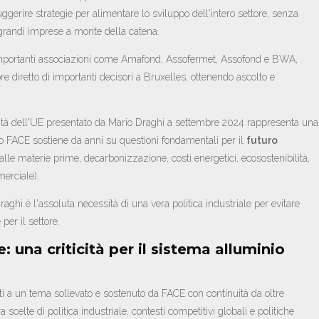
uggerire strategie per alimentare lo sviluppo dell'intero settore, senza
e grandi imprese a monte della catena.
 importanti associazioni come Amafond, Assofermet, Assofond e BWA,
e diretto di importanti decisori a Bruxelles, ottenendo ascolto e
tività dell'UE presentato da Mario Draghi a settembre 2024 rappresenta una
o FACE sostiene da anni su questioni fondamentali per il
futuro
lle materie prime, decarbonizzazione, costi energetici, ecosostenibilità,
merciale).
aghi è l'assoluta necessità di una vera politica industriale per evitare
 per il settore.
e: una criticità per il sistema alluminio
eriti a un tema sollevato e sostenuto da FACE con continuità da oltre
 scelte di politica industriale, contesti competitivi globali e politiche