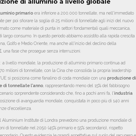
zione di alluminio a livello globale
luminio primario
era inferiore a 200.000 tonnellate, ma nell'immediato
 per poi sfiorare la soglia di 25 milioni di tonnellate agli inizi del nuovo
fermato come materiale di punta in settori fondamentali quali meccanica,
 di largo consumo. In questo periodo abbiamo assistito alla rapida crescita
na, Golfo e Medio Oriente, ma anche all'inizio del declino della
E
, una fase che prosegue senza interruzioni.
a livello mondiale, la produzione di alluminio primario continua ad
 milioni di tonnellate, con la Cina che consolida la propria leadership
, l'UE si posiziona come fanalino di coda mondiale con una
produzione di
e di tonnellate l'anno
, rappresentando meno del 15% del fabbisogno
enario sorprendente considerando che, fino a pochi anni fa, l'
industria
sizione di avanguardia mondiale, conquistata in poco più di 140 anni
nze d'eccellenza.
ional Aluminium Institute di Londra prevedono una produzione mondiale di
ni di tonnellate nel 2050 (45% primario e 55% secondario), rispetto
secondario. Questo evidenzia le grandi aspettative sul ruolo del recupero e