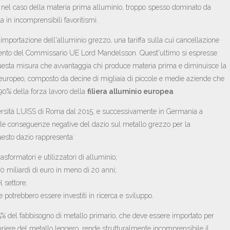
 nel caso della materia prima alluminio, troppo spesso dominato da
a in incomprensibili favoritismi.
l'importazione dell'alluminio grezzo, una tariffa sulla cui cancellazione
ervento del Commissario UE Lord Mandelsson. Quest'ultimo si espresse
questa misura che avvantaggia chi produce materia prima e diminuisce la
europeo, composto da decine di migliaia di piccole e medie aziende che
l 90% della forza lavoro della
filiera alluminio europea
.
ersità LUISS di Roma dal 2015, e successivamente in Germania a
e conseguenze negative del dazio sul metallo grezzo per la
esto dazio rappresenta:
asformatori e utilizzatori di alluminio;
0 miliardi di euro in meno di 20 anni;
l settore;
potrebbero essere investiti in ricerca e sviluppo.
 l'85% del fabbisogno di metallo primario, che deve essere importato per
riere del metallo leggero, rende strutturalmente incomprensibile il