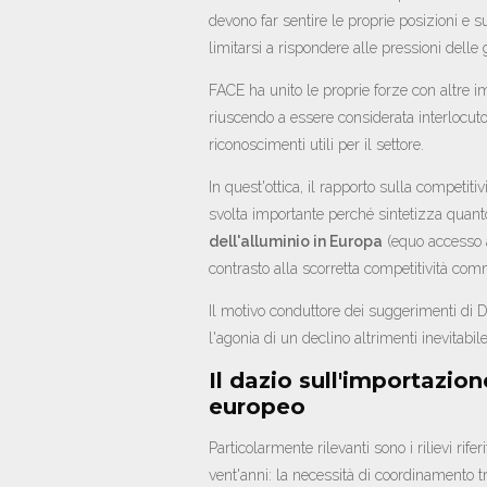
devono far sentire le proprie posizioni e s
limitarsi a rispondere alle pressioni dell
FACE ha unito le proprie forze con altre
riuscendo a essere considerata interlocutor
riconoscimenti utili per il settore.
In quest'ottica, il rapporto sulla competi
svolta importante perché sintetizza quant
dell'alluminio in Europa
(equo accesso a
contrasto alla scorretta competitività com
Il motivo conduttore dei suggerimenti di Dr
l'agonia di un declino altrimenti inevitabile
Il dazio sull'importazion
europeo
Particolarmente rilevanti sono i rilievi rif
vent'anni: la necessità di coordinamento tra