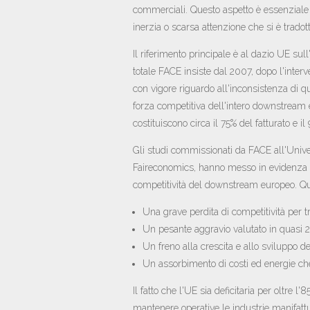
commerciali. Questo aspetto è essenziale
inerzia o scarsa attenzione che si è tradott
Il riferimento principale è al dazio UE sul
totale FACE insiste dal 2007, dopo l'int
con vigore riguardo all'inconsistenza di 
forza competitiva dell'intero downstream 
costituiscono circa il 75% del fatturato e i
Gli studi commissionati da FACE all'Univ
Faireconomics, hanno messo in evidenza l
competitività del downstream europeo. Qu
Una grave perdita di competitività per tr
Un pesante aggravio valutato in quasi 2
Un freno alla crescita e allo sviluppo de
Un assorbimento di costi ed energie che 
Il fatto che l'UE sia deficitaria per oltre
mantenere operative le industrie manifattu