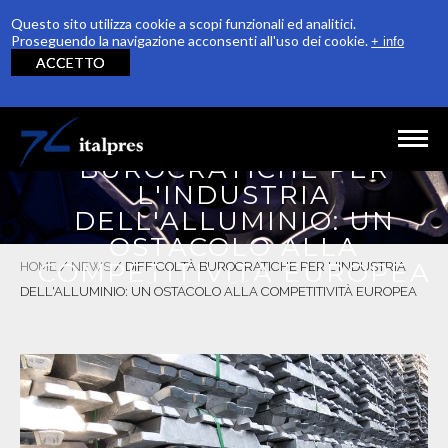
Questo sito utilizza cookie a scopi funzionali ed analitici.
Proseguendo la navigazione acconsenti all'uso dei cookie.
+ info
ACCETTO
Salta al contenuto principale
DIFFICOLTÀ
BUROCRATICHE PER
L'INDUSTRIA
HOME
DELL'ALLUMINIO: UN
AZIENDA
OSTACOLO ALLA
COMPETITIVITÀ EUROPEA
HOME
/
NEWS
/
DIFFICOLTÀ BUROCRATICHE PER L'INDUSTRIA
PRODUZIONE
DELL'ALLUMINIO: UN OSTACOLO ALLA COMPETITIVITÀ EUROPEA
QUALITÀ
RICONOSCIMENTI
SOSTENIBILITÀ