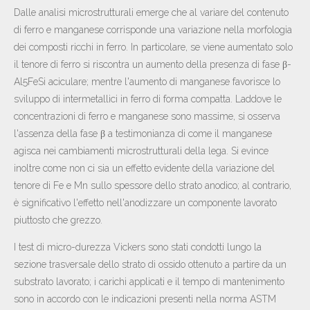
Dalle analisi microstrutturali emerge che al variare del contenuto
di ferro e manganese corrisponde una variazione nella morfologia
dei composti ricchi in ferro. In particolare, se viene aumentato solo
il tenore di ferro si riscontra un aumento della presenza di fase β-
Al5FeSi aciculare; mentre l'aumento di manganese favorisce lo
sviluppo di intermetallici in ferro di forma compatta. Laddove le
concentrazioni di ferro e manganese sono massime, si osserva
l'assenza della fase β a testimonianza di come il manganese
agisca nei cambiamenti microstrutturali della lega. Si evince
inoltre come non ci sia un effetto evidente della variazione del
tenore di Fe e Mn sullo spessore dello strato anodico; al contrario,
è significativo l'effetto nell'anodizzare un componente lavorato
piuttosto che grezzo.
I test di micro-durezza Vickers sono stati condotti lungo la
sezione trasversale dello strato di ossido ottenuto a partire da un
substrato lavorato; i carichi applicati e il tempo di mantenimento
sono in accordo con le indicazioni presenti nella norma ASTM