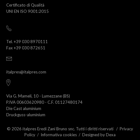
Certificato di Qualità
UNI EN ISO 9001:2015
Tel. +39 030 8970111
Fax +39 030 872651
italpres@italpres.com
Via G. Mameli, 10 - Lumezzane (BS)
P.IVA 00603620980 - C.F. 01127480174
Die Cast aluminium
Druckguss-aluminium
© 2026 italpres Eredi Zani Bruno snc. Tutti i diritti riservati /
Privacy
Policy
/
Informativa cookies
/
Designed by Dexa