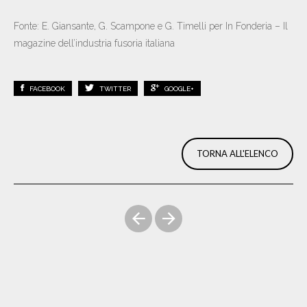
Fonte: E. Giansante, G. Scampone e G. Timelli per In Fonderia – Il
magazine dell’industria fusoria italiana
FACEBOOK
TWITTER
GOOGLE+
TORNA ALL'ELENCO