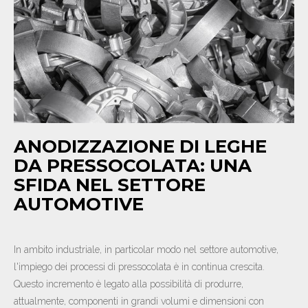
NEWS
CONTATTI
IT
EN
DE
ANODIZZAZIONE DI LEGHE
DA PRESSOCOLATA: UNA
SFIDA NEL SETTORE
AUTOMOTIVE
In ambito industriale, in particolar modo nel settore automotive,
l'impiego dei processi di pressocolata è in continua crescita.
Questo incremento è legato alla possibilità di produrre,
attualmente, componenti in grandi volumi e dimensioni con