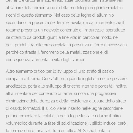
del ferro e di come il suo effetto sulle proprietà del materiale vari
al variare della dimensione e della morfologia degli intermetallici
ricchi di questo elemento. Nel caso delle leghe di alluminio
secondario, la presenza del ferro è inevitabile dal momento che il
rottame presenta un notevole contenuto di impurezze, soprattutto
se ottenuto da prodotti giunti a fine vita; in particolar modo, nei
getti prodotti tramite pressocolata la presenza di ferro è necessaria
perché contrasta il fenomeno della metallizzazione e, di
conseguenza, aumenta la vita degli stampi.
Altro elemento critico per lo sviluppo di uno strato di ossido
compatto è il rame. Quest'ultimo, quando inglobato nello spessore
anodizzato, porta allo sviluppo di cricche interne e porosità; inoltre,
all'aumentare del contenuto di rame, si nota una progressiva
diminuzione della durezza e della resistenza all’usura dello strato
di ossido formatosi. Il silicio viene inserito nelle leghe secondarie
per incrementare la colabilità della lega stessa e ridurne il ritiro
volumetrico durante la fase di solidificazione. Il silicio induce, però,
la formazione di una struttura eutettica Al-Si che limita lo