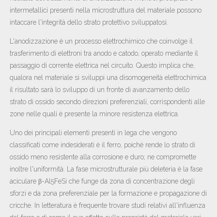
intermetallici presenti nella microstruttura del materiale possono
intaccare l'integrità dello strato protettivo sviluppatosi.
L'anodizzazione è un processo elettrochimico che coinvolge il
trasferimento di elettroni tra anodo e catodo, operato mediante il
passaggio di corrente elettrica nel circuito. Questo implica che,
qualora nel materiale si sviluppi una disomogeneità elettrochimica
il risultato sarà lo sviluppo di un fronte di avanzamento dello
strato di ossido secondo direzioni preferenziali, corrispondenti alle
zone nelle quali è presente la minore resistenza elettrica.
Uno dei principali elementi presenti in lega che vengono
classificati come indesiderati è il ferro, poiché rende lo strato di
ossido meno resistente alla corrosione e duro; ne compromette
inoltre l'uniformità. La fase microstrutturale più deleteria è la fase
aciculare β-Al5FeSi che funge da zona di concentrazione degli
sforzi e da zona preferenziale per la formazione e propagazione di
cricche. In letteratura è frequente trovare studi relativi all'influenza