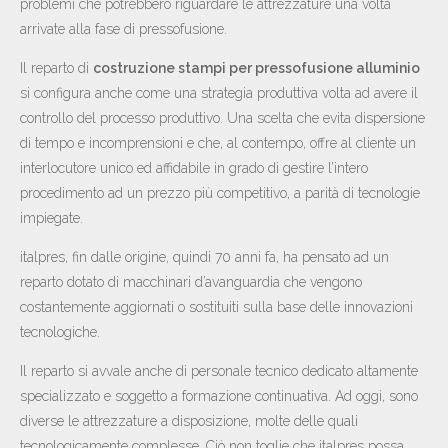
NEWS
problemi che potrebbero riguardare le attrezzature una volta
arrivate alla fase di pressofusione.
CONTATTI
Il reparto di
costruzione stampi per pressofusione alluminio
IT
EN
DE
si configura anche come una strategia produttiva volta ad avere il
controllo del processo produttivo. Una scelta che evita dispersione
di tempo e incomprensioni e che, al contempo, offre al cliente un
interlocutore unico ed affidabile in grado di gestire l’intero
procedimento ad un prezzo più competitivo, a parità di tecnologie
impiegate.
italpres, fin dalle origine, quindi 70 anni fa, ha pensato ad un
reparto dotato di macchinari d’avanguardia che vengono
costantemente aggiornati o sostituiti sulla base delle innovazioni
tecnologiche.
Il reparto si avvale anche di personale tecnico dedicato altamente
specializzato e soggetto a formazione continuativa. Ad oggi, sono
diverse le attrezzature a disposizione, molte delle quali
tecnologicamente complesse. Ciò non toglie che italpres possa