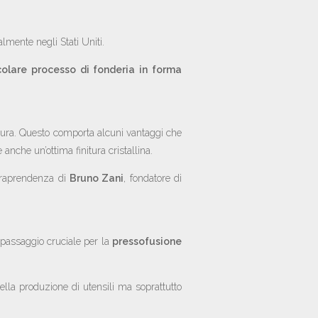
almente negli Stati Uniti.
olare processo di fonderia in forma
itura. Questo comporta alcuni vantaggi che
 anche un’ottima finitura cristallina.
intraprendenza di
Bruno Zani
, fondatore di
 passaggio cruciale per la
pressofusione
lla produzione di utensili ma soprattutto