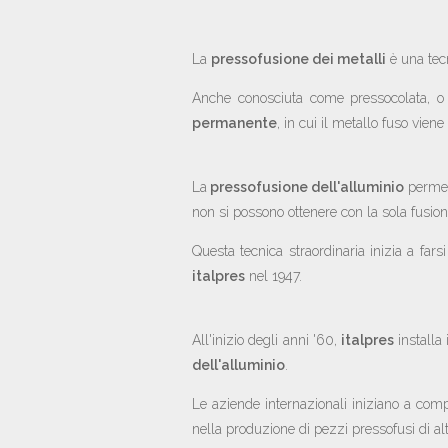
La
pressofusione dei metalli
è una tecn
Anche conosciuta come pressocolata, o f
permanente
, in cui il metallo fuso vien
La
pressofusione dell'alluminio
permett
non si possono ottenere con la sola fusion
Questa tecnica straordinaria inizia a fars
italpres
nel 1947.
All'inizio degli anni '60,
italpres
installa
dell'alluminio
.
Le aziende internazionali iniziano a com
nella produzione di pezzi pressofusi di al