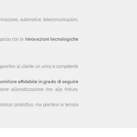
uminazione, automotive, telecomunicazioni,
l passo con le
innovazioni tecnologiche
 garantire al cliente un unico e competente
fornitore affidabile in grado di seguire
ne all’anodizzazione fino alla finitura,
processo produttivo, ma poiché è la tecnica