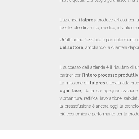
Inoltre questa tecnologia garantisce una s
L'azienda
italpres
produce articoli per u
tessile, oleodinamico, medico, idraulico e 
Un’attitudine flessibile e particolarmente
del settore
, ampliando la clientela dap
Il successo dell'azienda è il risultato di
partner per l'
intero processo produttiv
La missione di
italpres
è legata alla pro
ogni fase
, dalla co-ingegnerizzazione 
vibrofinitura, rettifica, lavorazione, sabbi
la pressofusione è ancora oggi la tecnolog
più economica e performante per la produz