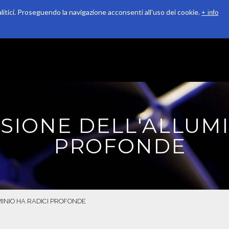
alitici. Proseguendo la navigazione acconsenti all'uso dei cookie.
+ info
QUALITÀ
RICONOSCIMENTI
SOSTENIBILITÀ
SIONE DELL'ALLUMI
PROFONDE
INIO HA RADICI PROFONDE