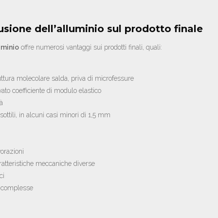
usione dell’alluminio sul prodotto finale
uminio
offre numerosi vantaggi sui prodotti finali, quali:
uttura molecolare salda, priva di microfessure
ato coefficiente di modulo elastico
tà
sottili, in alcuni casi minori di 1,5 mm
vorazioni
atteristiche meccaniche diverse
ci
me complesse