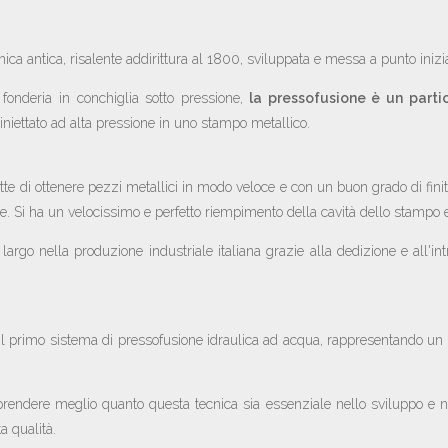
ica antica, risalente addirittura al 1800, sviluppata e messa a punto inizi
onderia in conchiglia sotto pressione,
la pressofusione è un partic
e iniettato ad alta pressione in uno stampo metallico.
e di ottenere pezzi metallici in modo veloce e con un buon grado di fin
e. Si ha un velocissimo e perfetto riempimento della cavità dello stampo e
i largo nella produzione industriale italiana grazie alla dedizione e all'
 il primo sistema di pressofusione idraulica ad acqua, rappresentando un
prendere meglio quanto questa tecnica sia essenziale nello sviluppo e ne
ta qualità.