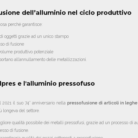
usione dell’alluminio nel ciclo produttivo
iosa perché garantisce:
 di oggetti grazie ad un unico stampo
so di fusione
l volume produttivo potenziale
ortano all’annullamento delle metallizzazioni.
alpres e l'alluminio pressofuso
l 2021 il suo 74° anniversario nella
pressofusione di articoli in leghe
iù longeva del settore.
gliore qualità possibile dei metalli pressofusi, grazie ad un processo di
cesso di fusione.