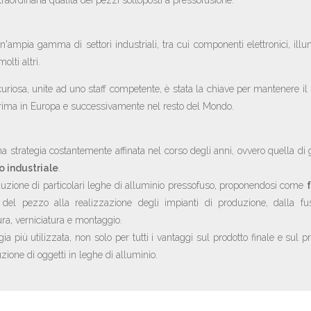
traordinaria qualità dei pezzi sottoposti a pressofusione.
n'ampia gamma di settori industriali, tra cui componenti elettronici, ill
molti altri.
 curiosa, unite ad uno staff competente, è stata la chiave per mantenere i
prima in Europa e successivamente nel resto del Mondo.
 una strategia costantemente affinata nel corso degli anni, ovvero quella di
o industriale
.
duzione di particolari leghe di alluminio pressofuso, proponendosi come
del pezzo alla realizzazione degli impianti di produzione, dalla fusio
atura, verniciatura e montaggio.
ia più utilizzata, non solo per tutti i vantaggi sul prodotto finale e sul 
ione di oggetti in leghe di alluminio.